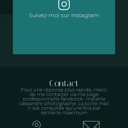
Suivez-moi sur Instagram
Suivez-moi sur Instagram
Contact
Pour une réponse plus rapide, merci
de me contacter via ma page
professionnelle facebook : mélanie
cassandre photographe. La boite mail
n ‘est consultée qu’une fois par
semaine maximum