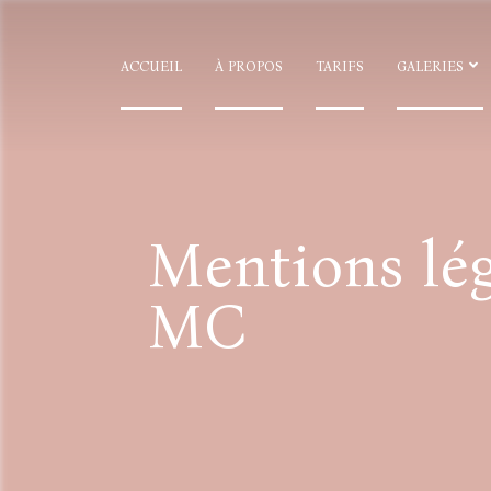
ACCUEIL
À PROPOS
TARIFS
GALERIES
Mentions lég
MC