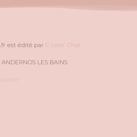
fr est édité par
C com’ Chat
510 ANDERNOS LES BAINS
il.com